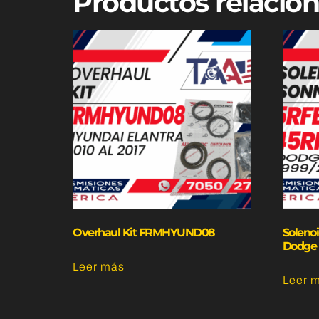
Productos relacio
Overhaul Kit FRMHYUND08
Soleno
Dodge 
Leer más
Leer 