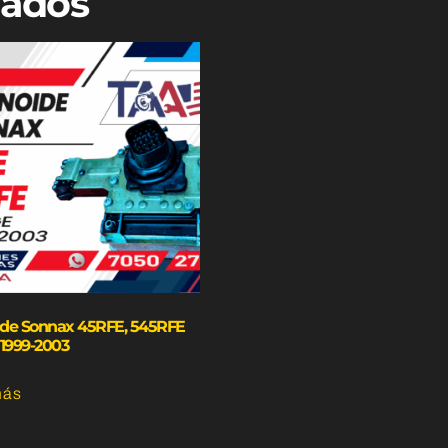
nados
ide Sonnax 45RFE, 545RFE
1999-2003
más