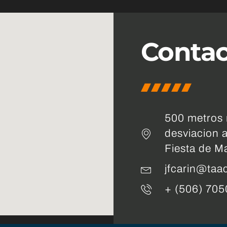
Conta
500 metros n
desviacion a
Fiesta de M
jfcarin@taa
+ (506) 705