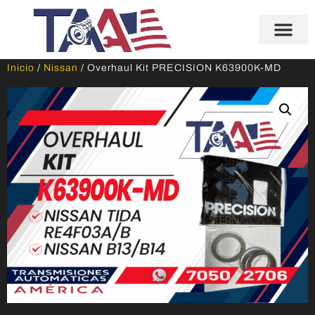
Inicio
/
Nissan
/ Overhaul Kit PRECISION K63900K-MD