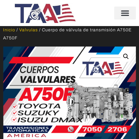
Inicio
/
Valvulas
/ Cuerpo de válvula de transmisión A750E
A750F