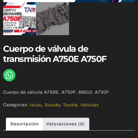
Cuerpo de válvula de
transmisión A750E A750F
Cuerpo de válvula A750E, A750F, 89010, A750F
Categorías:
Isuzu
,
Suzuky
,
Toyota
,
Valvulas
Descripción
Valoraciones (0)