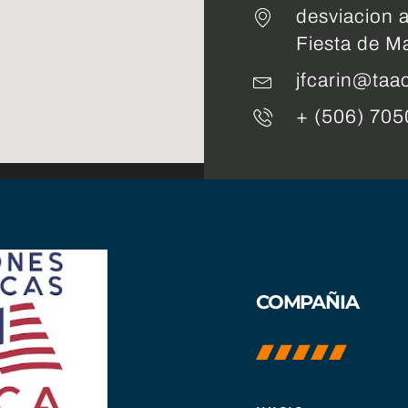
desviacion a
Fiesta de M
jfcarin@taa
+ (506) 705
COMPAÑIA