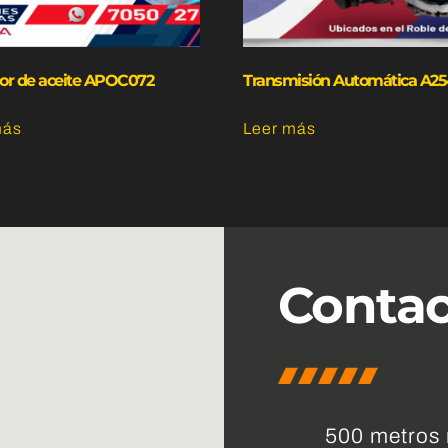
dor de aceite APOC072
Transmisión Automática A2
más
Leer más
Conta
500 metros n